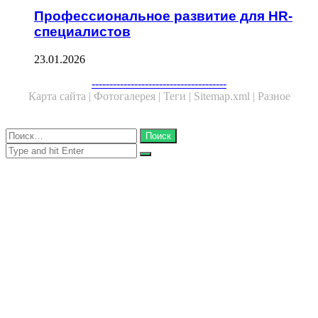
Профессиональное развитие для HR-
специалистов
23.01.2026
Facebook
Twitter
WhatsApp
Telegram
--------------------------------------
Карта сайта |
Фотогалерея |
Теги |
Sitemap.xml |
Разное
Close
Найти:
Close
Search
for