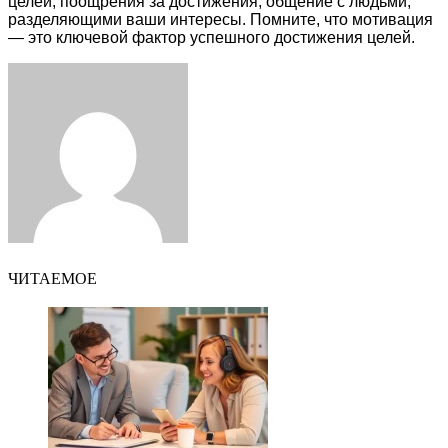
целей, поощрения за достижения, общение с людьми,
разделяющими ваши интересы. Помните, что мотивация
— это ключевой фактор успешного достижения целей.
Facebook
Twitter
LinkedIn
Tumblr
Pinterest
Reddit
VKontakte
Odnoklassniki
Skype
WhatsApp
Telegram
Viber
Share
Print
via
Email
ЧИТАЕМОЕ